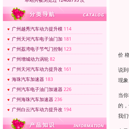
本站共被浏览过 12468795 次
广州越秀汽车动力提升模
114
广州天河汽车电子油门加
181
广州荔湾电子节气门控制
123
价 
广州增城动力涡轮
82
广州天河汽车动力提升改
161
说到
海珠汽车加速器
183
现象
广州汽车电子油门加速器
226
当你
广州海珠汽车加速器
236
的，
广州白云汽车动力提升改
194
我们