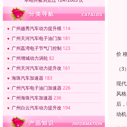
本站共被浏览过 12472003 次
广州越秀汽车动力提升模
114
广州天河汽车电子油门加
181
广州荔湾电子节气门控制
123
价 
广州增城动力涡轮
82
广州天河汽车动力提升改
161
（3
海珠汽车加速器
183
现代
广州汽车电子油门加速器
226
风格
广州海珠汽车加速器
236
后，
广州白云汽车动力提升改
194
动机