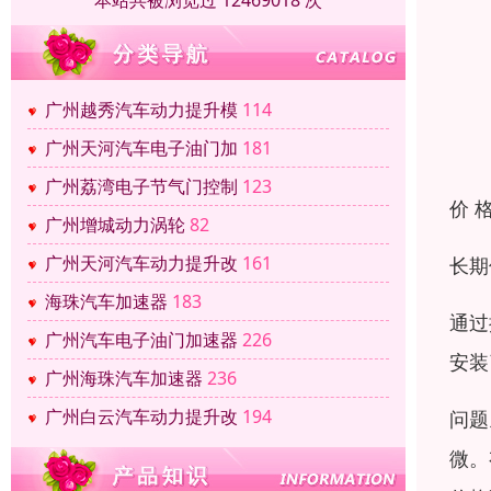
本站共被浏览过 12469018 次
广州越秀汽车动力提升模
114
广州天河汽车电子油门加
181
广州荔湾电子节气门控制
123
价 
广州增城动力涡轮
82
广州天河汽车动力提升改
161
长期
海珠汽车加速器
183
通过
广州汽车电子油门加速器
226
安装
广州海珠汽车加速器
236
广州白云汽车动力提升改
194
问题
微。