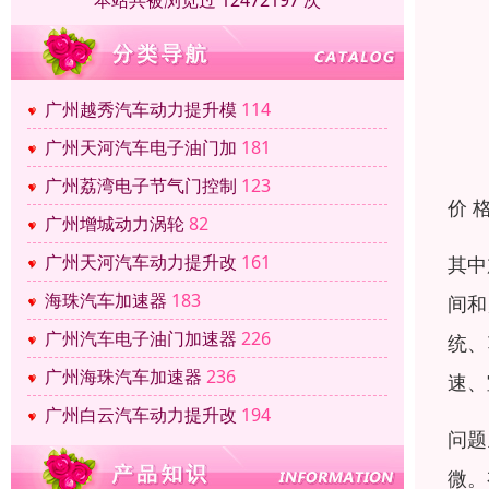
本站共被浏览过 12472197 次
广州越秀汽车动力提升模
114
广州天河汽车电子油门加
181
广州荔湾电子节气门控制
123
价 
广州增城动力涡轮
82
广州天河汽车动力提升改
161
其中
海珠汽车加速器
183
间和
广州汽车电子油门加速器
226
统、
广州海珠汽车加速器
236
速、
广州白云汽车动力提升改
194
问题
微。