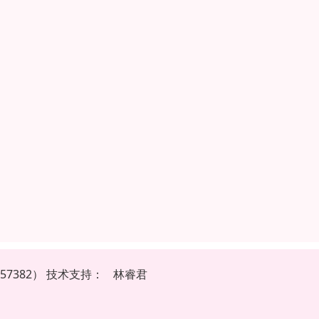
7382）
技
术
支
持
：
林睿君