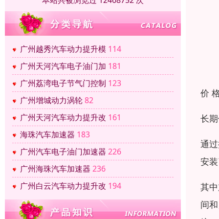
本站共被浏览过 12468752 次
广州越秀汽车动力提升模
114
广州天河汽车电子油门加
181
广州荔湾电子节气门控制
123
价 
广州增城动力涡轮
82
广州天河汽车动力提升改
161
长期
海珠汽车加速器
183
通过
广州汽车电子油门加速器
226
安装
广州海珠汽车加速器
236
广州白云汽车动力提升改
194
其中
间和