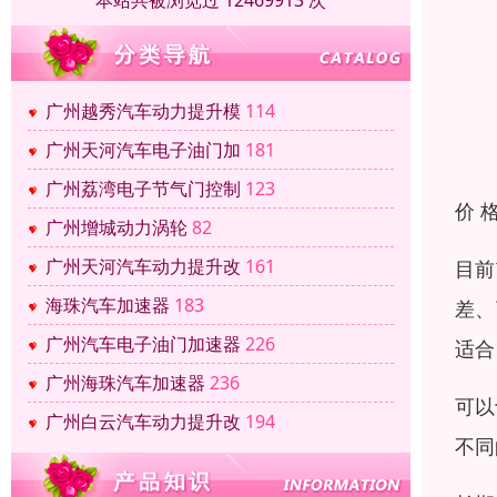
本站共被浏览过 12469913 次
广州越秀汽车动力提升模
114
广州天河汽车电子油门加
181
广州荔湾电子节气门控制
123
价 
广州增城动力涡轮
82
广州天河汽车动力提升改
161
目前
海珠汽车加速器
183
差、
广州汽车电子油门加速器
226
适合
广州海珠汽车加速器
236
可以
广州白云汽车动力提升改
194
不同