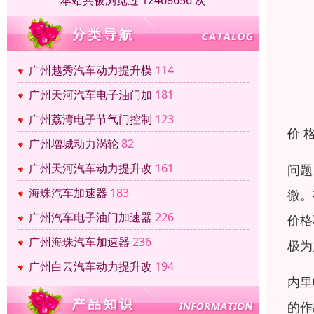
本站共被浏览过 12468656 次
广州越秀汽车动力提升模
114
广州天河汽车电子油门加
181
广州荔湾电子节气门控制
123
价 
广州增城动力涡轮
82
广州天河汽车动力提升改
161
问题
海珠汽车加速器
183
微。
广州汽车电子油门加速器
226
价格
广州海珠汽车加速器
236
极为
广州白云汽车动力提升改
194
内里
的作