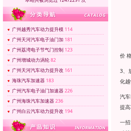
本站共被浏览过 12472291 次
广州越秀汽车动力提升模
114
广州天河汽车电子油门加
181
广州荔湾电子节气门控制
123
价 
广州增城动力涡轮
82
广州天河汽车动力提升改
161
3、
海珠汽车加速器
183
化越
广州汽车电子油门加速器
226
汽车
广州海珠汽车加速器
236
提高
广州白云汽车动力提升改
194
一招