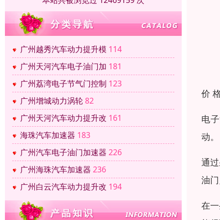
本站共被浏览过 12469159 次
广州越秀汽车动力提升模
114
广州天河汽车电子油门加
181
广州荔湾电子节气门控制
123
价 
广州增城动力涡轮
82
广州天河汽车动力提升改
161
电子
海珠汽车加速器
183
动。
广州汽车电子油门加速器
226
通过
广州海珠汽车加速器
236
油门
广州白云汽车动力提升改
194
在一